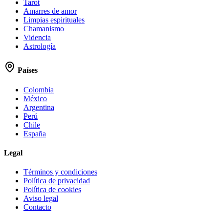
Tarot
Amarres de amor
Limpias espirituales
Chamanismo
Videncia
Astrología
Países
Colombia
México
Argentina
Perú
Chile
España
Legal
Términos y condiciones
Política de privacidad
Política de cookies
Aviso legal
Contacto