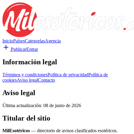
Inicio
Países
Categorías
Agencia
Publicar
Entrar
Información legal
Términos y condiciones
Política de privacidad
Política de
cookies
Aviso legal
Contacto
Aviso legal
Última actualización:
08 de junio de 2026
Titular del sitio
MilEsotéricos
— directorio de avisos clasificados esotéricos.