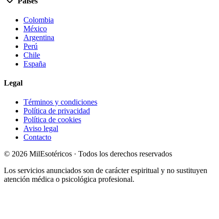
Países
Colombia
México
Argentina
Perú
Chile
España
Legal
Términos y condiciones
Política de privacidad
Política de cookies
Aviso legal
Contacto
©
2026
MilEsotéricos · Todos los derechos reservados
Los servicios anunciados son de carácter espiritual y no sustituyen
atención médica o psicológica profesional.