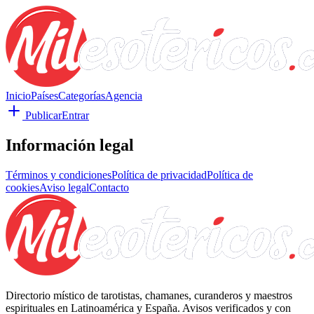
Inicio
Países
Categorías
Agencia
Publicar
Entrar
Información legal
Términos y condiciones
Política de privacidad
Política de
cookies
Aviso legal
Contacto
Directorio místico de tarotistas, chamanes, curanderos y maestros
espirituales en Latinoamérica y España. Avisos verificados y con