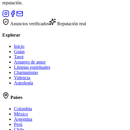
reputación.
Anuncios verificados
Reputación real
Explorar
Inicio
Guías
Tarot
Amarres de amor
Limpias espirituales
Chamanismo
Videncia
Astrología
Países
Colombia
México
Argentina
Perú
Chile