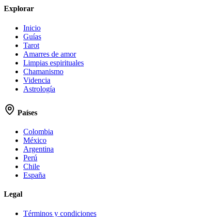
Explorar
Inicio
Guías
Tarot
Amarres de amor
Limpias espirituales
Chamanismo
Videncia
Astrología
Países
Colombia
México
Argentina
Perú
Chile
España
Legal
Términos y condiciones