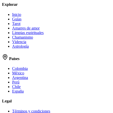
Explorar
Inicio
Guías
Tarot
Amarres de amor
Limpias espirituales
Chamanismo
Videncia
Astrología
Países
Colombia
México
Argentina
Perú
Chile
España
Legal
Términos y condiciones