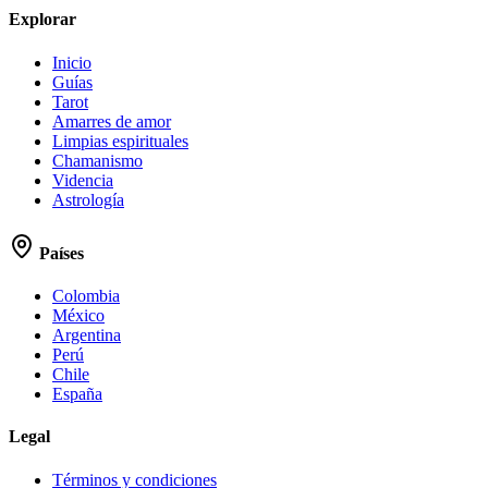
Explorar
Inicio
Guías
Tarot
Amarres de amor
Limpias espirituales
Chamanismo
Videncia
Astrología
Países
Colombia
México
Argentina
Perú
Chile
España
Legal
Términos y condiciones