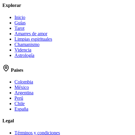
Explorar
Inicio
Guías
Tarot
Amarres de amor
Limpias espirituales
Chamanismo
Videncia
Astrología
Países
Colombia
México
Argentina
Perú
Chile
España
Legal
Términos y condiciones