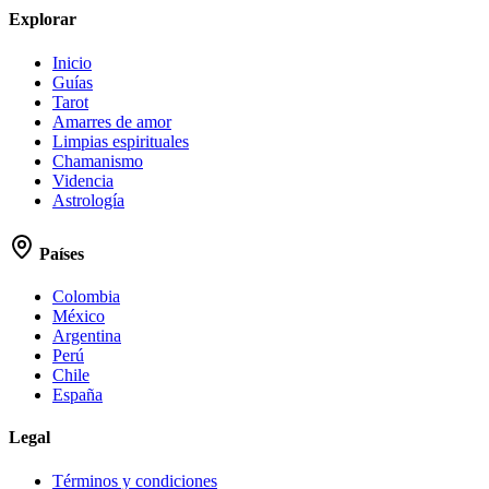
Explorar
Inicio
Guías
Tarot
Amarres de amor
Limpias espirituales
Chamanismo
Videncia
Astrología
Países
Colombia
México
Argentina
Perú
Chile
España
Legal
Términos y condiciones