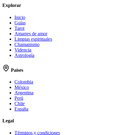
Explorar
Inicio
Guías
Tarot
Amarres de amor
Limpias espirituales
Chamanismo
Videncia
Astrología
Países
Colombia
México
Argentina
Perú
Chile
España
Legal
Términos y condiciones