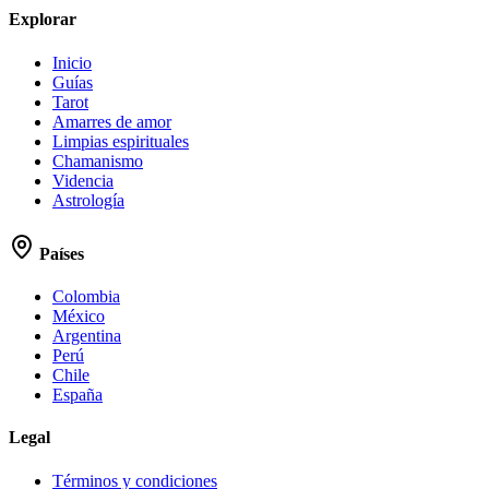
Explorar
Inicio
Guías
Tarot
Amarres de amor
Limpias espirituales
Chamanismo
Videncia
Astrología
Países
Colombia
México
Argentina
Perú
Chile
España
Legal
Términos y condiciones