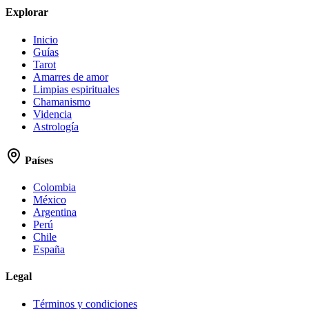
Explorar
Inicio
Guías
Tarot
Amarres de amor
Limpias espirituales
Chamanismo
Videncia
Astrología
Países
Colombia
México
Argentina
Perú
Chile
España
Legal
Términos y condiciones