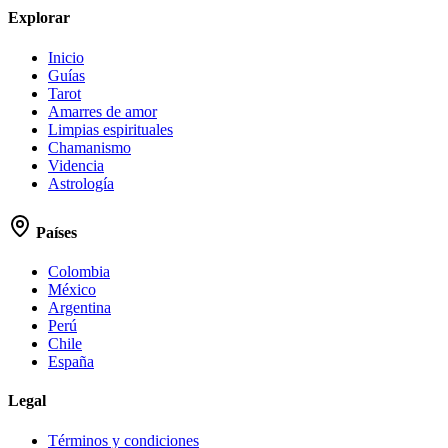
Explorar
Inicio
Guías
Tarot
Amarres de amor
Limpias espirituales
Chamanismo
Videncia
Astrología
Países
Colombia
México
Argentina
Perú
Chile
España
Legal
Términos y condiciones