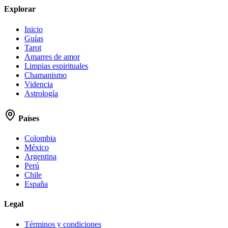
Explorar
Inicio
Guías
Tarot
Amarres de amor
Limpias espirituales
Chamanismo
Videncia
Astrología
Países
Colombia
México
Argentina
Perú
Chile
España
Legal
Términos y condiciones