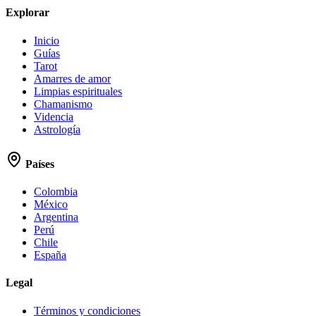
Explorar
Inicio
Guías
Tarot
Amarres de amor
Limpias espirituales
Chamanismo
Videncia
Astrología
Países
Colombia
México
Argentina
Perú
Chile
España
Legal
Términos y condiciones