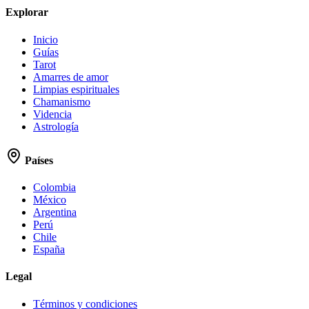
Explorar
Inicio
Guías
Tarot
Amarres de amor
Limpias espirituales
Chamanismo
Videncia
Astrología
Países
Colombia
México
Argentina
Perú
Chile
España
Legal
Términos y condiciones