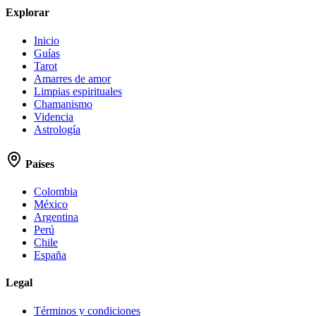
Explorar
Inicio
Guías
Tarot
Amarres de amor
Limpias espirituales
Chamanismo
Videncia
Astrología
Países
Colombia
México
Argentina
Perú
Chile
España
Legal
Términos y condiciones