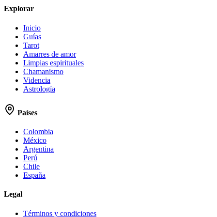
Explorar
Inicio
Guías
Tarot
Amarres de amor
Limpias espirituales
Chamanismo
Videncia
Astrología
Países
Colombia
México
Argentina
Perú
Chile
España
Legal
Términos y condiciones