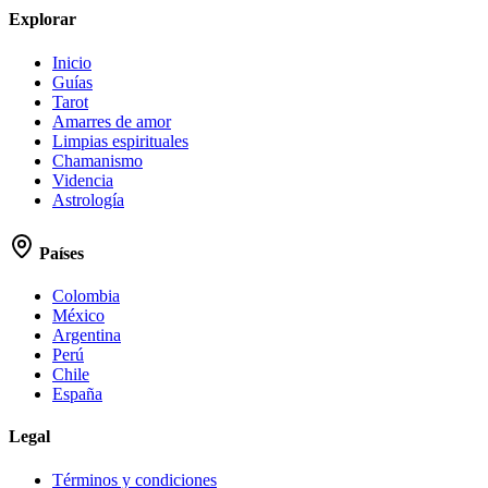
Explorar
Inicio
Guías
Tarot
Amarres de amor
Limpias espirituales
Chamanismo
Videncia
Astrología
Países
Colombia
México
Argentina
Perú
Chile
España
Legal
Términos y condiciones