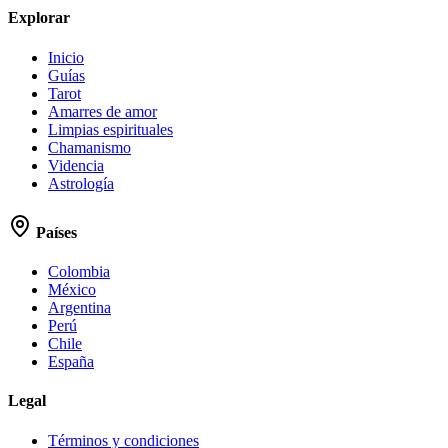
Explorar
Inicio
Guías
Tarot
Amarres de amor
Limpias espirituales
Chamanismo
Videncia
Astrología
Países
Colombia
México
Argentina
Perú
Chile
España
Legal
Términos y condiciones