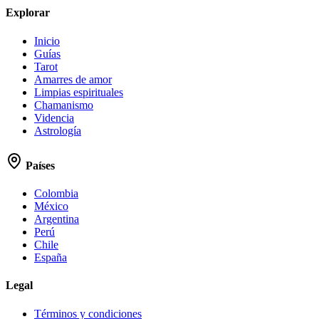
Explorar
Inicio
Guías
Tarot
Amarres de amor
Limpias espirituales
Chamanismo
Videncia
Astrología
Países
Colombia
México
Argentina
Perú
Chile
España
Legal
Términos y condiciones