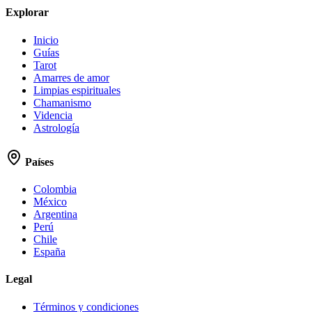
Explorar
Inicio
Guías
Tarot
Amarres de amor
Limpias espirituales
Chamanismo
Videncia
Astrología
Países
Colombia
México
Argentina
Perú
Chile
España
Legal
Términos y condiciones