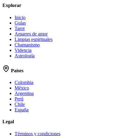
Explorar
Inicio
Guías
Tarot
Amarres de amor
Limpias espirituales
Chamanismo
Videncia
Astrología
Países
Colombia
México
Argentina
Perú
Chile
España
Legal
Términos y condiciones