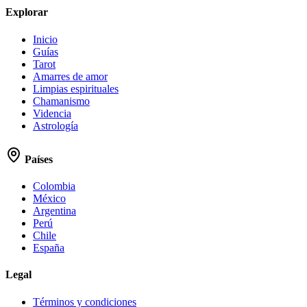
Explorar
Inicio
Guías
Tarot
Amarres de amor
Limpias espirituales
Chamanismo
Videncia
Astrología
Países
Colombia
México
Argentina
Perú
Chile
España
Legal
Términos y condiciones