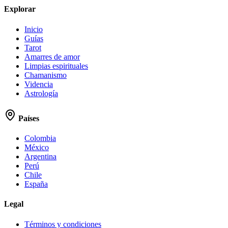
Explorar
Inicio
Guías
Tarot
Amarres de amor
Limpias espirituales
Chamanismo
Videncia
Astrología
Países
Colombia
México
Argentina
Perú
Chile
España
Legal
Términos y condiciones