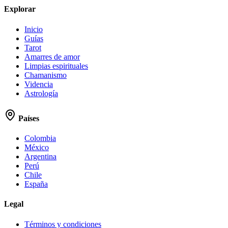
Explorar
Inicio
Guías
Tarot
Amarres de amor
Limpias espirituales
Chamanismo
Videncia
Astrología
Países
Colombia
México
Argentina
Perú
Chile
España
Legal
Términos y condiciones