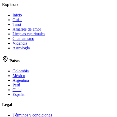
Explorar
Inicio
Guías
Tarot
Amarres de amor
Limpias espirituales
Chamanismo
Videncia
Astrología
Países
Colombia
México
Argentina
Perú
Chile
España
Legal
Términos y condiciones