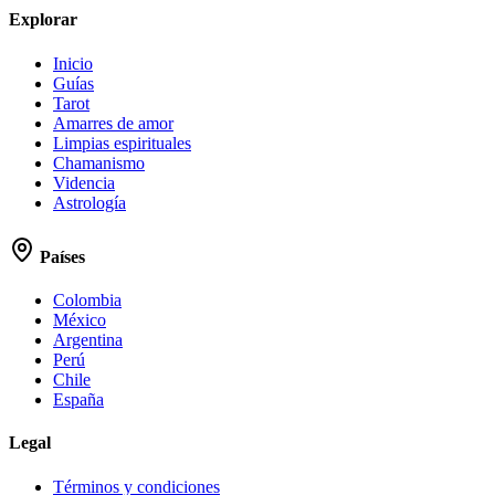
Explorar
Inicio
Guías
Tarot
Amarres de amor
Limpias espirituales
Chamanismo
Videncia
Astrología
Países
Colombia
México
Argentina
Perú
Chile
España
Legal
Términos y condiciones