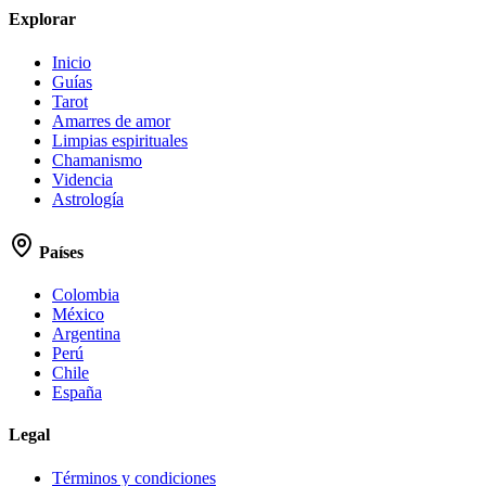
Explorar
Inicio
Guías
Tarot
Amarres de amor
Limpias espirituales
Chamanismo
Videncia
Astrología
Países
Colombia
México
Argentina
Perú
Chile
España
Legal
Términos y condiciones