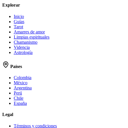
Explorar
Inicio
Guías
Tarot
Amarres de amor
Limpias espirituales
Chamanismo
Videncia
Astrología
Países
Colombia
México
Argentina
Perú
Chile
España
Legal
Términos y condiciones