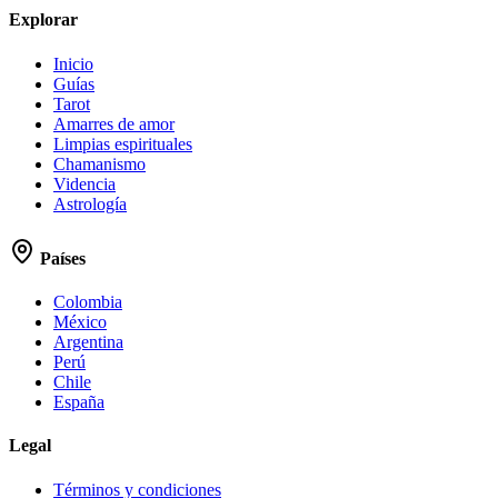
Explorar
Inicio
Guías
Tarot
Amarres de amor
Limpias espirituales
Chamanismo
Videncia
Astrología
Países
Colombia
México
Argentina
Perú
Chile
España
Legal
Términos y condiciones