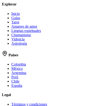
Explorar
Inicio
Guías
Tarot
Amarres de amor
Limpias espirituales
Chamanismo
Videncia
Astrología
Países
Colombia
México
Argentina
Perú
Chile
España
Legal
Términos y condiciones