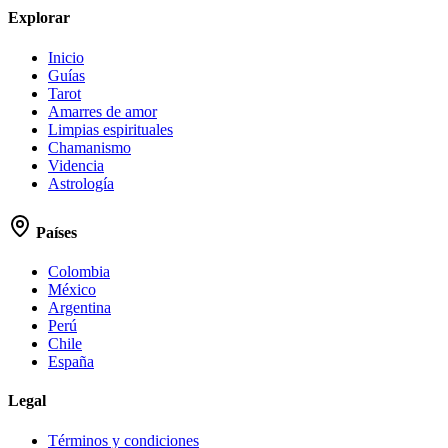
Explorar
Inicio
Guías
Tarot
Amarres de amor
Limpias espirituales
Chamanismo
Videncia
Astrología
Países
Colombia
México
Argentina
Perú
Chile
España
Legal
Términos y condiciones