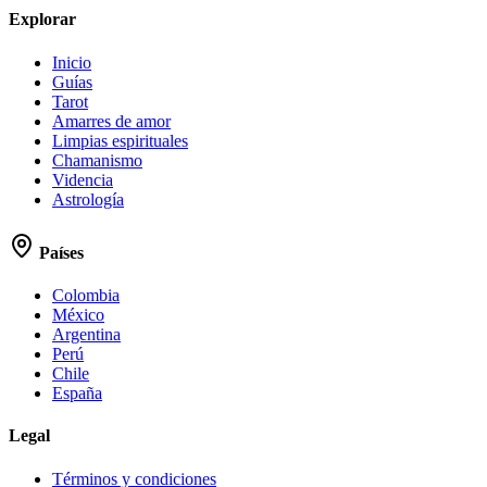
Explorar
Inicio
Guías
Tarot
Amarres de amor
Limpias espirituales
Chamanismo
Videncia
Astrología
Países
Colombia
México
Argentina
Perú
Chile
España
Legal
Términos y condiciones