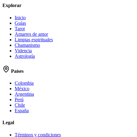
Explorar
Inicio
Guías
Tarot
Amarres de amor
Limpias espirituales
Chamanismo
Videncia
Astrología
Países
Colombia
México
Argentina
Perú
Chile
España
Legal
Términos y condiciones