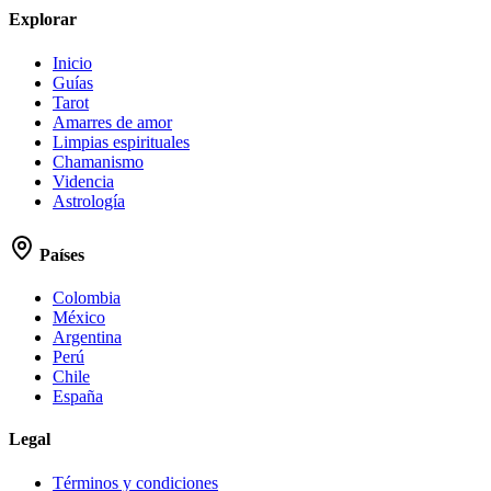
Explorar
Inicio
Guías
Tarot
Amarres de amor
Limpias espirituales
Chamanismo
Videncia
Astrología
Países
Colombia
México
Argentina
Perú
Chile
España
Legal
Términos y condiciones