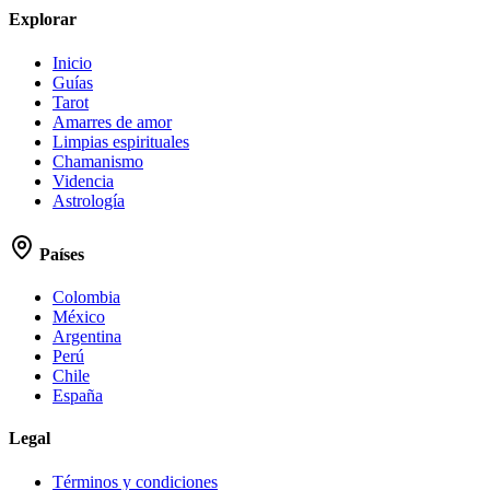
Explorar
Inicio
Guías
Tarot
Amarres de amor
Limpias espirituales
Chamanismo
Videncia
Astrología
Países
Colombia
México
Argentina
Perú
Chile
España
Legal
Términos y condiciones