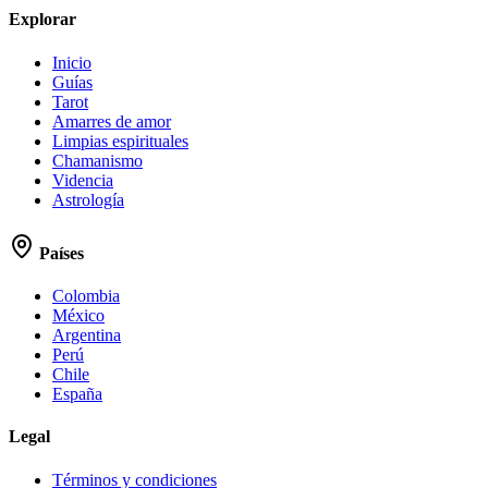
Explorar
Inicio
Guías
Tarot
Amarres de amor
Limpias espirituales
Chamanismo
Videncia
Astrología
Países
Colombia
México
Argentina
Perú
Chile
España
Legal
Términos y condiciones