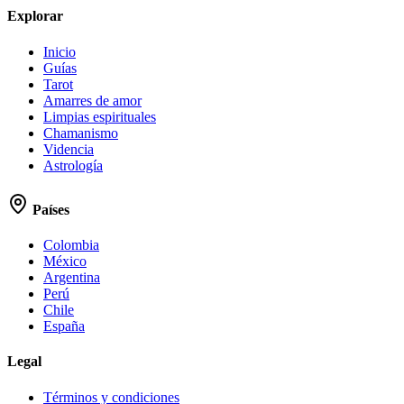
Explorar
Inicio
Guías
Tarot
Amarres de amor
Limpias espirituales
Chamanismo
Videncia
Astrología
Países
Colombia
México
Argentina
Perú
Chile
España
Legal
Términos y condiciones