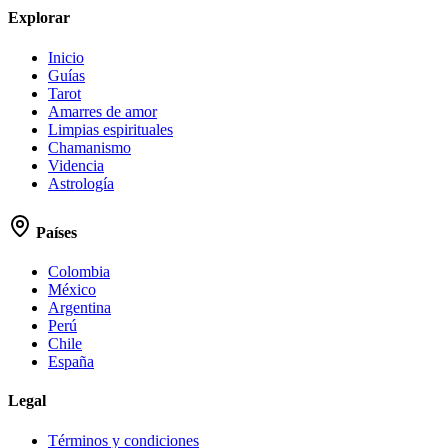
Explorar
Inicio
Guías
Tarot
Amarres de amor
Limpias espirituales
Chamanismo
Videncia
Astrología
Países
Colombia
México
Argentina
Perú
Chile
España
Legal
Términos y condiciones