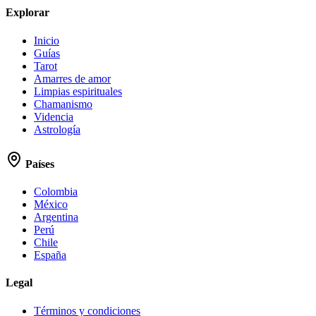
Explorar
Inicio
Guías
Tarot
Amarres de amor
Limpias espirituales
Chamanismo
Videncia
Astrología
Países
Colombia
México
Argentina
Perú
Chile
España
Legal
Términos y condiciones