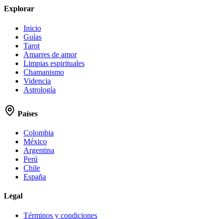
Explorar
Inicio
Guías
Tarot
Amarres de amor
Limpias espirituales
Chamanismo
Videncia
Astrología
Países
Colombia
México
Argentina
Perú
Chile
España
Legal
Términos y condiciones