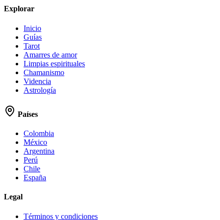
Explorar
Inicio
Guías
Tarot
Amarres de amor
Limpias espirituales
Chamanismo
Videncia
Astrología
Países
Colombia
México
Argentina
Perú
Chile
España
Legal
Términos y condiciones