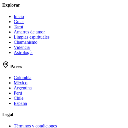
Explorar
Inicio
Guías
Tarot
Amarres de amor
Limpias espirituales
Chamanismo
Videncia
Astrología
Países
Colombia
México
Argentina
Perú
Chile
España
Legal
Términos y condiciones