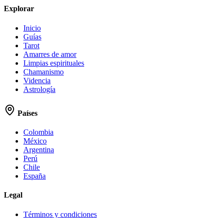
Explorar
Inicio
Guías
Tarot
Amarres de amor
Limpias espirituales
Chamanismo
Videncia
Astrología
Países
Colombia
México
Argentina
Perú
Chile
España
Legal
Términos y condiciones