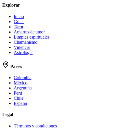
Explorar
Inicio
Guías
Tarot
Amarres de amor
Limpias espirituales
Chamanismo
Videncia
Astrología
Países
Colombia
México
Argentina
Perú
Chile
España
Legal
Términos y condiciones