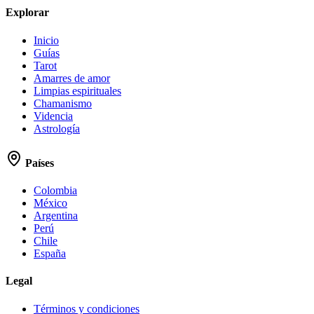
Explorar
Inicio
Guías
Tarot
Amarres de amor
Limpias espirituales
Chamanismo
Videncia
Astrología
Países
Colombia
México
Argentina
Perú
Chile
España
Legal
Términos y condiciones