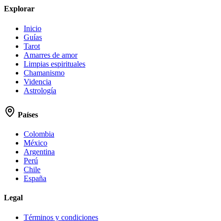
Explorar
Inicio
Guías
Tarot
Amarres de amor
Limpias espirituales
Chamanismo
Videncia
Astrología
Países
Colombia
México
Argentina
Perú
Chile
España
Legal
Términos y condiciones