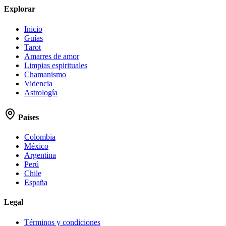
Explorar
Inicio
Guías
Tarot
Amarres de amor
Limpias espirituales
Chamanismo
Videncia
Astrología
Países
Colombia
México
Argentina
Perú
Chile
España
Legal
Términos y condiciones