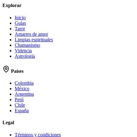
Explorar
Inicio
Guías
Tarot
Amarres de amor
Limpias espirituales
Chamanismo
Videncia
Astrología
Países
Colombia
México
Argentina
Perú
Chile
España
Legal
Términos y condiciones