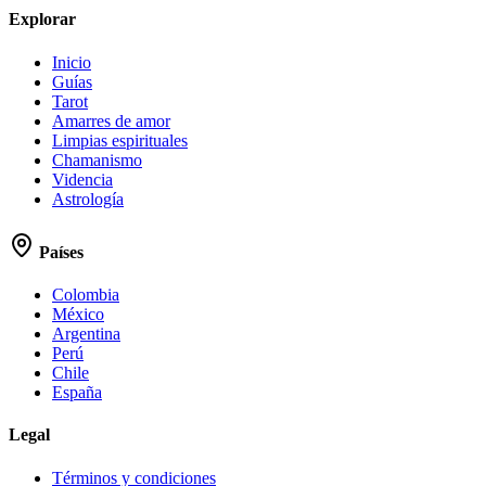
Explorar
Inicio
Guías
Tarot
Amarres de amor
Limpias espirituales
Chamanismo
Videncia
Astrología
Países
Colombia
México
Argentina
Perú
Chile
España
Legal
Términos y condiciones